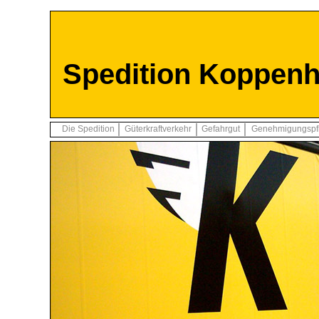
Spedition Koppen
Die Spedition
Güterkraftverkehr
Gefahrgut
Genehmigungspfli