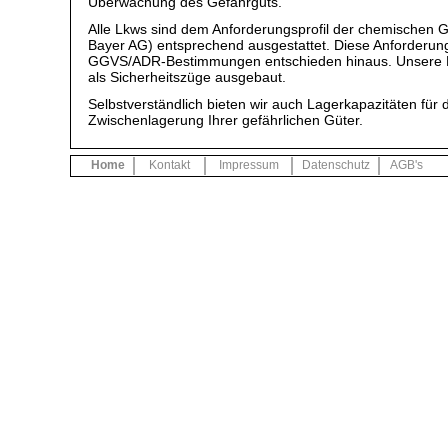
Überwachung des Gefahrguts.
Alle Lkws sind dem Anforderungsprofil der chemischen 
Bayer AG) entsprechend ausgestattet. Diese Anforderun
GGVS/ADR-Bestimmungen entschieden hinaus. Unsere F
als Sicherheitszüge ausgebaut.
Selbstverständlich bieten wir auch Lagerkapazitäten für d
Zwischenlagerung Ihrer gefährlichen Güter.
Home
Kontakt
Impressum
Datenschutz
AGB's